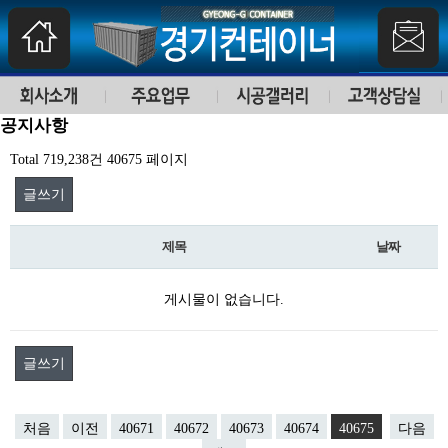
공지사항
Total 719,238건
40675 페이지
글쓰기
제목
날짜
게시물이 없습니다.
글쓰기
처음
이전
40671
40672
40673
40674
40675
다음