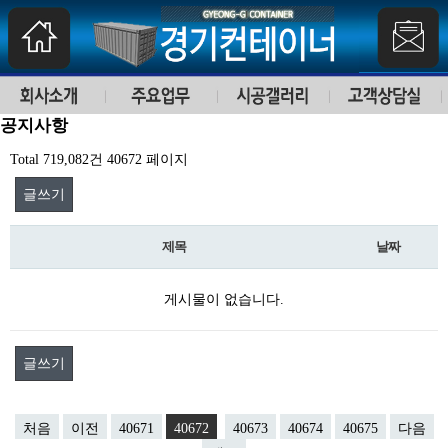
공지사항
Total 719,082건
40672 페이지
글쓰기
제목
날짜
게시물이 없습니다.
글쓰기
처음
이전
40671
40672
40673
40674
40675
다음