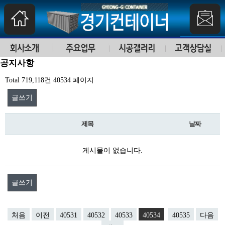
공지사항
Total 719,118건
40534 페이지
글쓰기
제목
날짜
게시물이 없습니다.
글쓰기
처음
이전
40531
40532
40533
40534
40535
다음