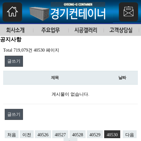
공지사항
Total 719,079건
40530 페이지
글쓰기
제목
날짜
게시물이 없습니다.
글쓰기
처음
이전
40526
40527
40528
40529
40530
다음