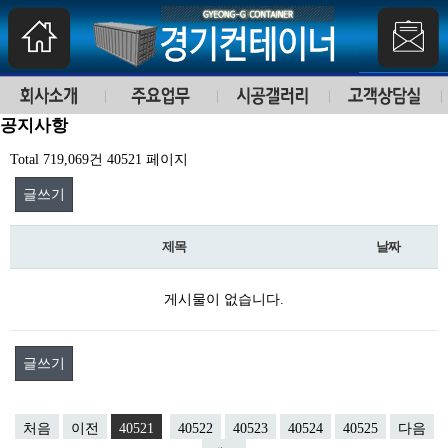
공지사항
Total 719,069건
40521 페이지
글쓰기
제목
날짜
게시물이 없습니다.
글쓰기
처음
이전
40521
40522
40523
40524
40525
다음