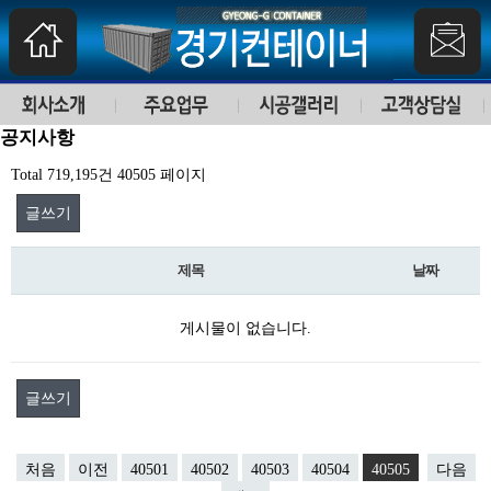
공지사항
Total 719,195건
40505 페이지
글쓰기
제목
날짜
게시물이 없습니다.
글쓰기
처음
이전
40501
40502
40503
40504
40505
다음