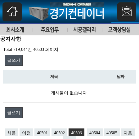
공지사항
Total 719,044건
40503 페이지
글쓰기
제목
날짜
게시물이 없습니다.
글쓰기
처음
이전
40501
40502
40503
40504
40505
다음