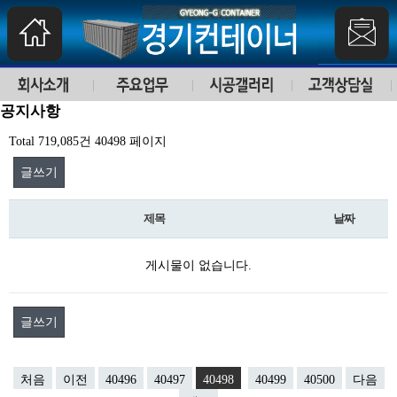
공지사항
Total 719,085건
40498 페이지
글쓰기
제목
날짜
게시물이 없습니다.
글쓰기
처음
이전
40496
40497
40498
40499
40500
다음