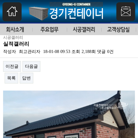
시공갤러리
실적갤러리
작성자
최고관리자
18-01-08 09:53
조회
2,188회
댓글
0건
이전글
다음글
목록
답변
본문